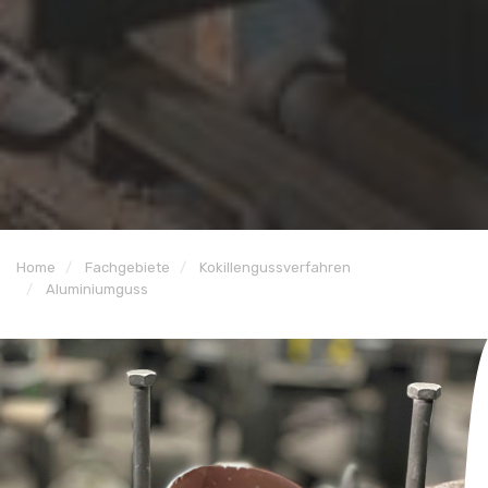
Home
Fachgebiete
Kokillengussverfahren
Aluminiumguss