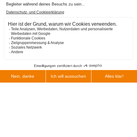
Anwendungen
Aluminiumgussteile aus unserer Fertigung werden u. a. in
folgenden Bereichen eingesetzt:
Maschinenbau
– leichte, belastbare Struktur- und
Funktionsteile
Ventil- und
Pumpenindustrie
– Bauteile im Kontakt mit
Flüssigkeiten
Energietechnik
– hitzebeständige und korrosionsfeste
Komponenten
Industrieanwendungen
– Prototypen, Kleinserien,
Ersatzteile
Scroll
nach
oben
Ganz gleich, ob Sie ein komplexes Gussteil entwickeln oder
eine bestehende Lösung durch Reverse
Engineering
optimieren
möchten – unser Team begleitet Sie von der Planung bis zur
Auslieferung.