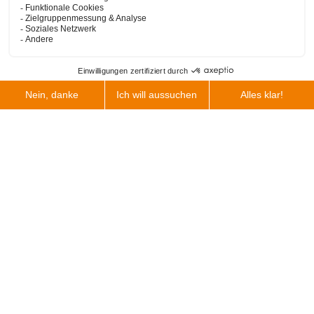
1967
Johan Leusenkamp gründet die Non Ferro
Gieterij Oldenzaal, NFGO. Johan verfügt bereits
über jahrelange Erfahrung in der
Metallgussindustrie und hat viele Jahre lang für
Scroll
Dikkers gearbeitet.
nach
oben
19. Jahrhundert
Die Region Twente hat eine reiche Geschichte im
Metallguss und in der Metallverarbeitung. Bereits
im 19. Jahrhundert betreibt Stork hier eine
Metallgießerei und Modellbauwerkstatt.