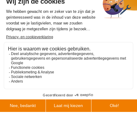
Wat is de werkwijze voor
het gieten van
aluminium?
Scroll
naar
boven