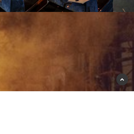
Scroll
naar
boven
den?