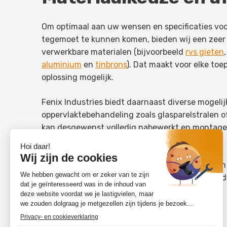
Om optimaal aan uw wensen en specificaties vo
tegemoet te kunnen komen, bieden wij een zeer 
verwerkbare materialen (bijvoorbeeld
rvs gieten
aluminium
en
tinbrons
). Dat maakt voor elke to
oplossing mogelijk.
Fenix Industries biedt daarnaast diverse mogeli
oppervlaktebehandeling zoals glasparelstralen o
kan desgewenst volledig nabewerkt en montage
geleverd.
Aan de hand van uw industrie, de toepassing en 
selecteren we de juiste legering en geven wij a
van het gietstuk.