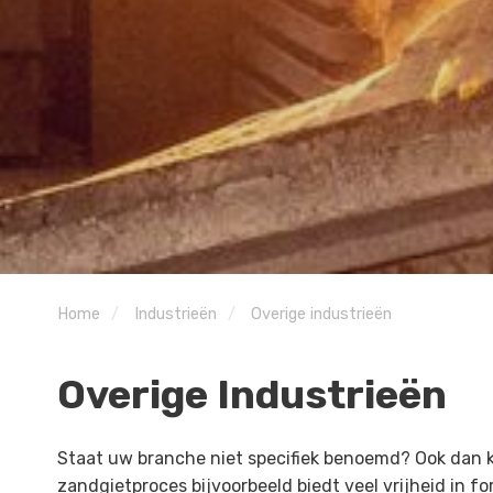
Home
Industrieën
Overige industrieën
Overige Industrieën
Staat uw branche niet specifiek benoemd? Ook dan ku
zandgietproces bijvoorbeeld biedt veel vrijheid in f