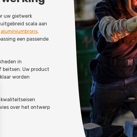
or uw gietwerk
uitgebreid scala aan
,
aluminiumbrons,
epassing een passende
jkheden in
f beitsen. Uw product
klaar worden
kwaliteitseisen
dvies over het ontwerp