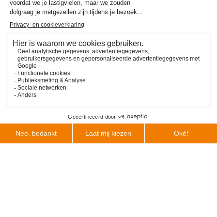
uitstekend te bewerken en brons biedt een uitstekende
weerstand tegen corrosie. Fenix Industries assisteert u bij de
keuze voor het juiste materiaal.
Onze werkwijze
Gieterij Fenix Industries kan zowel enkelstuks als kleinere
series produceren. Naast het bieden van hoogwaardige
messing gietstukken, staan we u ook graag bij met advies en
ondersteuning. Om u inzicht te geven in de werkwijze van onze
gieterij hebben we het proces uitgewerkt in onderstaande
stappen:
Uw aanvraag komt binnen via website, mail of telefoon
Scroll
Maken van de offerte
naar
Akkoord offerte
boven
Ontvangst model van de klant of model aanmaken
Routing bepalen (zie
expertises
)
Het (proto)gietstuk wordt gemaakt