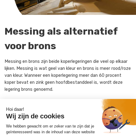
Messing als alternatief
voor brons
Messing en brons zijn beide koperlegeringen die veel op elkaar
lijken. Messing is wat geel van kleur en brons is meer rood/roze
van kleur. Wanneer een koperlegering meer dan 60 procent
koper bevat en zink geen hoofdbestanddeel is, wordt deze
legering brons genoemd.
Brons wordt traditioneel gebruikt voor beelden en artistieke
toepassingen vanwege zijn opvallende kleur en duurzaamheid.
Messing wordt vaak gebruikt als een kosteneffectief
alternatief voor brons. De keuze tussen brons en messing
voor een project hangt af van de toepassing. Messing is